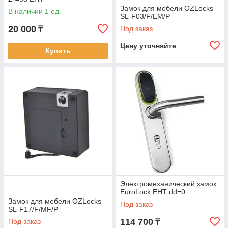
Замок для мебели OZLocks
В наличии 1 ед.
SL-F03/F/EM/P
20 000
Под заказ
₸
Цену уточняйте
Купить
Электромеханический замок
EuroLock EHT dd=0
Замок для мебели OZLocks
Под заказ
SL-F17/F/MF/P
114 700
Под заказ
₸