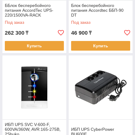
ББлок бесперебойного
Блок бесперебойного
питания AccordTec UPS-
питания Accordtec ББП-90
220/1500VA-RACK
DT
Под заказ
Под заказ
262 300
46 900
₸
₸
Купить
Купить
ИБП UPS SVC V-600-F,
600VA/360W, AVR:165-275В,
ИБП UPS CyberPower
2Shuko
BU600E