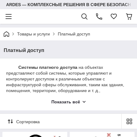
ARDES — КОМПЛЕКСНЫЕ РЕШЕНИЯ В СФЕРЕ БЕЗОПАСНОС
Товары и услуги
Платный доступ
Платный доступ
Системы платного доступа
на объектах
представляют собой системы, которые управляют и
контролируют доступом к различным объектам с
инфраструктурой сферы обслуживания, таким как здания,
помещения, территории, оборудование и т. д.,
предназначенные для организации доступа на платной
Показать всё
основе, при этом происходит автоматическое списание
денежных средств, предоплаченных посещений или
отдельных услуг. Эти системы могут быть развернуты на
объектах, где необходимо обеспечить ограниченный доступ к
Сортировка
определенным объектам, ресурсам или услугам, требуя
оплату от пользователей за получение этого доступа.