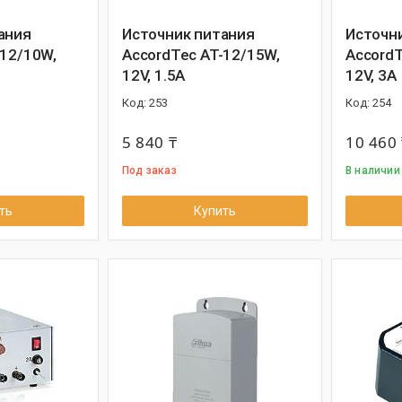
ания
Источник питания
Источн
-12/10W,
AccordTec AT-12/15W,
AccordT
12V, 1.5A
12V, 3A
253
254
5 840 ₸
10 460 
Под заказ
В наличии 
ть
Купить