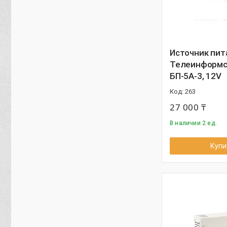
Источник пит
Телеинформс
БП-5А-3, 12V
263
27 000 ₸
В наличии 2 ед.
Купи