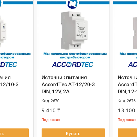
ания
Источник питания
Источн
-12/10-3
AccordTec AT-12/20-3
AccordT
A
DIN, 12V, 2A
DIN, 12-
2670
2676
9 410 ₸
13 100 
Под заказ
Под заказ
ть
Купить