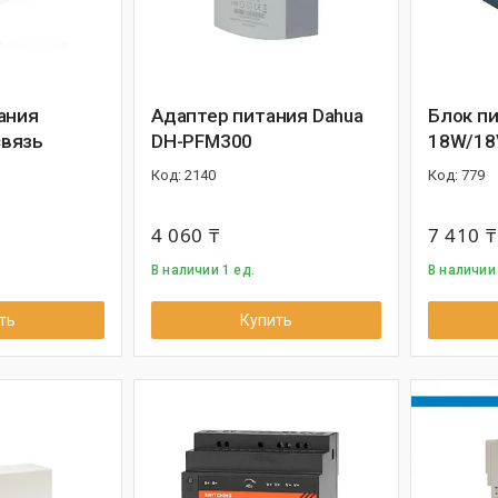
ания
Адаптер питания Dahua
Блок пи
вязь
DH-PFM300
18W/18
2140
779
4 060 ₸
7 410 ₸
В наличии 1 ед.
В наличии 
ть
Купить