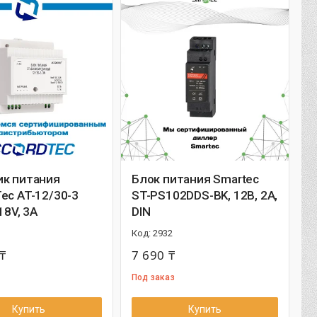
ик питания
Блок питания Smartec
ec AT-12/30-3
ST-PS102DDS-BK, 12В, 2А,
18V, 3A
DIN
2932
₸
7 690 ₸
Под заказ
Купить
Купить