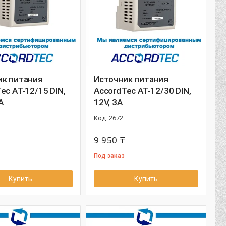
ик питания
Источник питания
ec AT-12/15 DIN,
AccordTec AT-12/30 DIN,
A
12V, 3A
2672
9 950 ₸
Под заказ
Купить
Купить