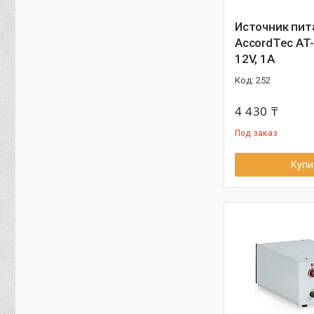
Источник пит
AccordTec AT
12V, 1A
252
4 430 ₸
Под заказ
Купи