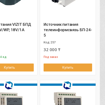
тания VIZIT БПД
Источник питания
V/WP, 18V/1А
телеинформсвязь БП-24-
5
257
32 000 ₸
4 ед.
Под заказ
Купить
Купить