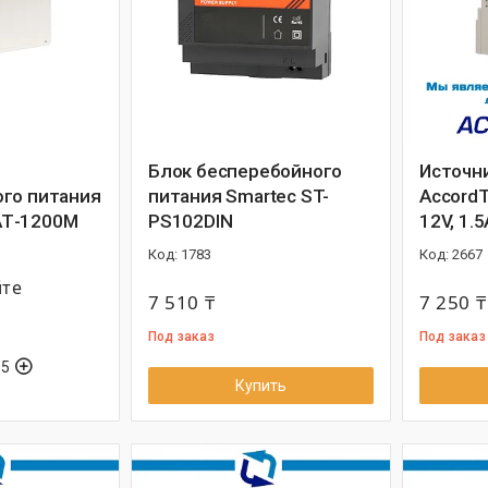
Блок бесперебойного
Источн
го питания
питания Smartec ST-
AccordT
Т-1200М
PS102DIN
12V, 1.5
1783
2667
йте
7 510 ₸
7 250 ₸
Под заказ
Под заказ
55
Купить