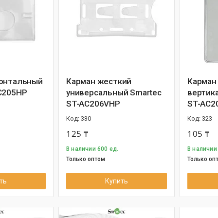
зонтальный
Карман жесткий
Карман
C205HP
универсальный Smartec
вертик
ST-AC206VHP
ST-AC2
330
323
125 ₸
105 ₸
В наличии 600 ед.
В наличии
Только оптом
Только оп
ть
Купить