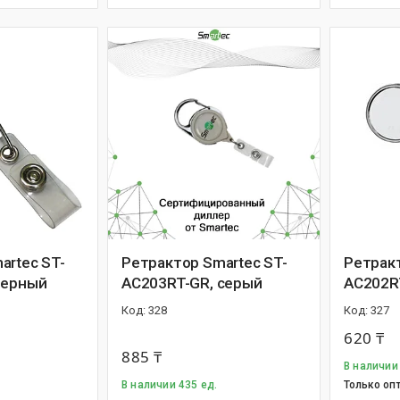
artec ST-
Ретрактор Smartec ST-
Ретракт
черный
AC203RT-GR, серый
AC202R
328
327
620 ₸
885 ₸
В наличии
В наличии 435 ед.
Только оп