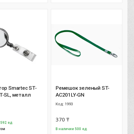
ор Smartec ST-
Ремешок зеленый ST-
T-SL, металл
AC201LY-GN
1993
370 ₸
 592 ед.
том
В наличии 500 ед.