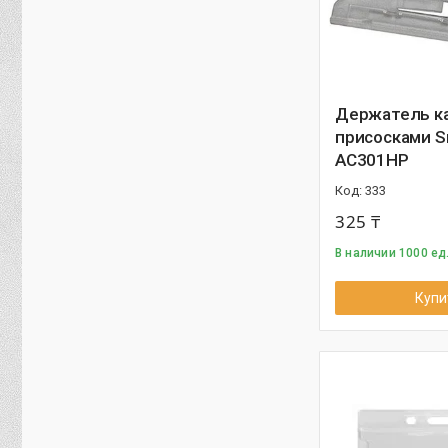
Держатель ка
присосками S
AC301HP
333
325 ₸
В наличии 1000 ед
Купи