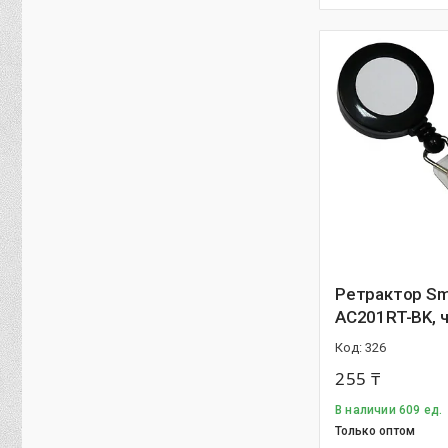
Ретрактор Sm
AC201RT-BK, 
326
255 ₸
В наличии 609 ед.
Только оптом