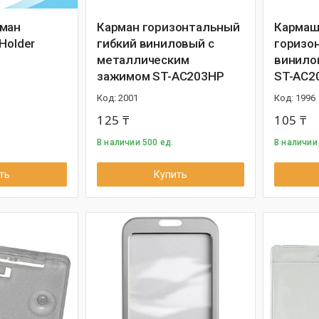
рман
Карман горизонтальный
Кармаш
Holder
гибкий виниловый с
горизо
металлическим
винило
зажимом ST-AC203HP
ST-AC2
2001
1996
125 ₸
105 ₸
В наличии 500 ед.
В наличии
ть
Купить