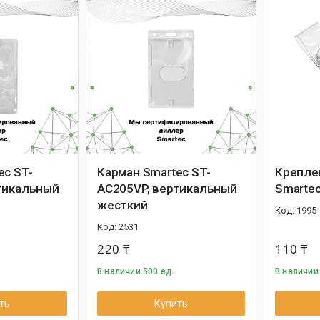
ec ST-
Карман Smartec ST-
Крепле
тикальный
AC205VP, вертикальный
Smarte
жесткий
1995
2531
220 ₸
110 ₸
В наличии 500 ед.
В наличии
ть
Купить