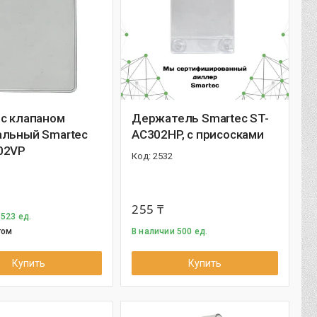
 с клапаном
Держатель Smartec ST-
альный Smartec
AC302HP, с присосками
02VP
2532
255 ₸
 523 ед.
том
В наличии 500 ед.
Купить
Купить