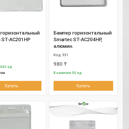
 горизонтальный
Бампер горизонтальный
c ST-AC201HP
Smartec ST-AC204HP,
алюмин.
331
980 ₸
 643 ед.
том
В наличии 50 ед.
Купить
Купить