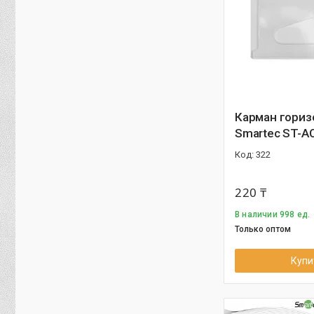
Карман гори
Smartec ST-A
322
220 ₸
В наличии 998 ед.
Только оптом
Купи