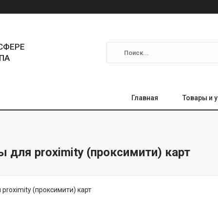
СФЕРЕ
ПА
Главная
Товары и 
 для proximity (проксимити) карт
proximity (проксимити) карт