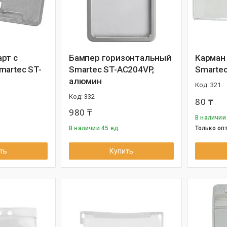
рт с
Бампер горизонтальный
Карман
martec ST-
Smartec ST-AC204VP,
Smarte
алюмин
321
332
80 ₸
980 ₸
В наличии
.
В наличии 45 ед.
Только оп
ть
Купить