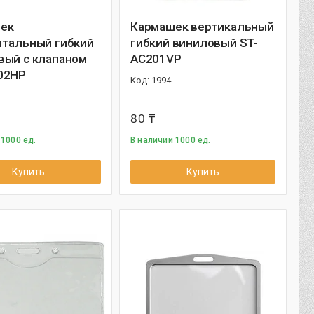
ек
Кармашек вертикальный
нтальный гибкий
гибкий виниловый ST-
вый с клапаном
AC201VP
02HP
1994
80 ₸
 1000 ед.
В наличии 1000 ед.
Купить
Купить