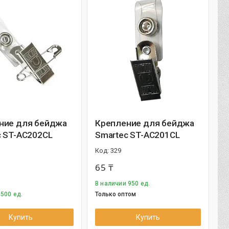
ние для бейджа
Крепление для бейджа
c ST-AC202CL
Smartec ST-AC201CL
329
65 ₸
В наличии 950 ед.
 500 ед.
Только оптом
Купить
Купить