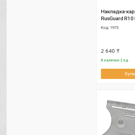
Накладка-ка
RusGuard R10 
1975
2 640 ₸
В наличии 2 ед.
Купи