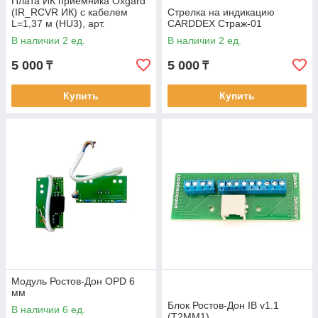
Плата ИК приемника Oxgard
(IR_RCVR ИК) с кабелем
Стрелка на индикацию
L=1,37 м (HU3), арт.
CARDDEX Страж-01
ВЗР1956.05
В наличии 2 ед.
В наличии 2 ед.
5 000
5 000
₸
₸
Купить
Купить
Модуль Ростов-Дон OPD 6
мм
Блок Ростов-Дон IB v1.1
В наличии 6 ед.
(T2MM1)