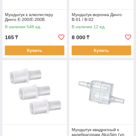
Мундштук к алкотестеру
Мундштук-воронка Динго
Динго E-200/E-200B
В-01 / В-02
В наличии 548 ед.
В наличии 12 ед.
165
8 000
₸
₸
Купить
Купить
Мундштук квадратный к
калибраторам AlcoSim (уп.