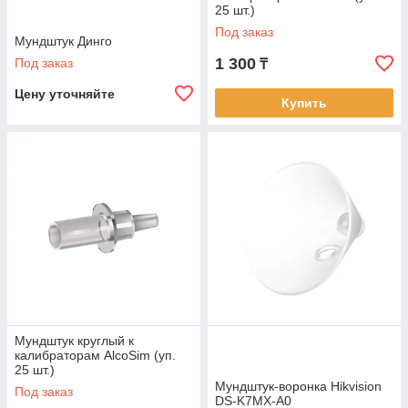
25 шт.)
Под заказ
Мундштук Динго
1 300
Под заказ
₸
Цену уточняйте
Купить
Мундштук круглый к
калибраторам AlcoSim (уп.
25 шт.)
Мундштук-воронка Hikvision
Под заказ
DS-K7MX-A0