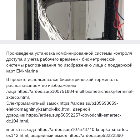
Произведена установка комбинированной системы контроля
доступа и учета рабочего времени - биометрической
системы распознавания по изображению лица с поддержкой
карт EM-Marine
В проекте использовался биометрический терминал с
распознаванием по изображению
лица
https://ardes.su/p100751884-multibiometricheskij-terminal-
zkteco.html
,
Электромагнитный замок
https://ardes.su/p105693659-
elektromagnitnyj-zamok-lkd.html
, дверной
доводчик
https://ardes.su/p56592257-dovodchik-smartec-
dc104.html
,
кнопка выхода
https://ardes.su/p107573740-knopka-smartec-
ex142.html
, аварийный выход
https://ardes.su/p53222390-