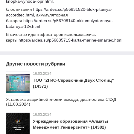
knopka-vyhoda-iopr.html
,
блок питания
https://ardes.su/p56831520-blok-pitaniya-
accordtec.html
, аккумуляторная
батарея
https://ardes.su/p56708140-akkumulyatornaya-
batareya-12v.html
В качестве идентификаторов использовались
карты
https://ardes.su/p56835719-karta-marine-smartec.html
Другие новости рубрики
16.03.2024
ТОО "2ГИС-Справочник Двух Столиц"
(14371)
Установка аварийной кнопки выхода, диагностика СКУД
(11.03.2024)
16.03.2024
Учреждение образования «Алматы
Менеджмент Университет» (14382)