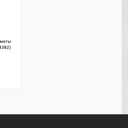
лматы
4382)