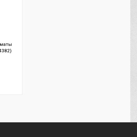
лматы
4382)