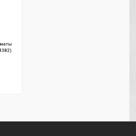
лматы
4382)