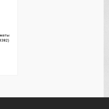
лматы
4382)