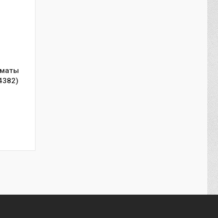
лматы
4382)