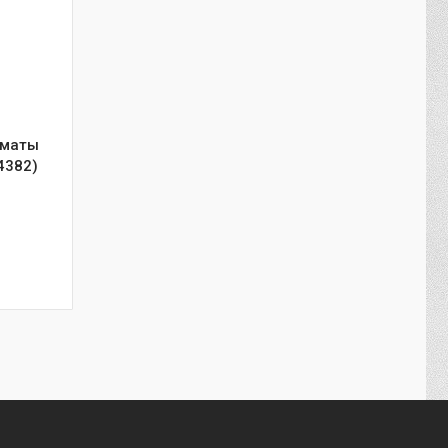
лматы
4382)