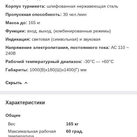
Корпус турникета:
шлифованная нержавеющая сталь
Пропускная способность:
30 чел./мин
Масса до:
165 кг
Функции:
вход, выход, (комбинированные режимы)
Индикация:
cветовая (символьная) и звуковая
Напряжение электропитания, постоянного тока:
AC 110 ~
240В
Рабочий температурный диапазон:
-30°C — +60°C
Габариты:
1000(В)х180(Ш)х1400(Г) мм
Скрыть
Характеристики
Общие
Вес
165 кг
Максимальная рабочая
60 град.
температура