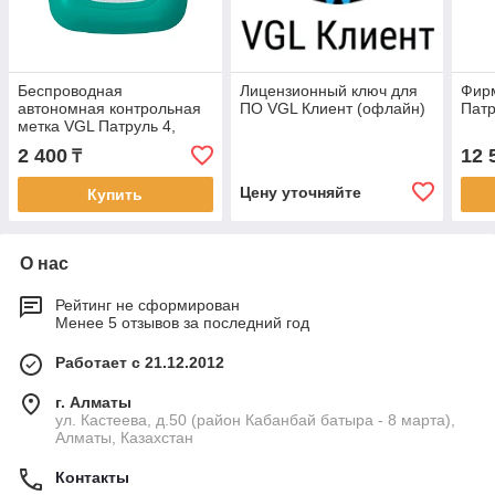
Беспроводная
Лицензионный ключ для
Фир
автономная контрольная
ПО VGL Клиент (офлайн)
Патр
метка VGL Патруль 4,
бирюзовая
2 400
12 
₸
Цену уточняйте
Купить
О нас
Рейтинг не сформирован
Менее 5 отзывов за последний год
Работает с 21.12.2012
г. Алматы
ул. Кастеева, д.50 (район Кабанбай батыра - 8 марта),
Алматы, Казахстан
Контакты