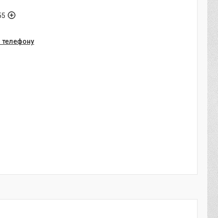
55
о телефону