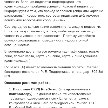
человека. Зеленая подсветка подтверждает, что
идентификация пройдена успешно. Красный индикатор
информирует о том, что проход запрещен (лицо или карта не
распознаны). Кроме того, световая индикация дублируется
понятными голосовыми сообщениями.
Светодиодное кольцо также выполняют функцию подсветки.
Его яркости достаточно для того, чтобы подсветить лицо
человека и успешно его распознать. Поэтому устройство
можно использовать в помещениях с недостаточной
освещенностью.
В терминале доступны все режимы идентификации: только
лицо, только карта, карта или лицо, карта и лицо (двойная
идентификация).
R20-Face (X) имеет возможность питания по сети Ethernet
благодаря технологии PoE. Поддерживается стандарт 802.3af
POE.
Описание режимов работы
В составе СКУД RusGuard
(с подключением к
контроллеру)
– в данном варианте использования
терминал подключается к сети Ethernet, а также к
контроллерам RusGuard по Wiegand или RS-232. ПО
RusGuard Soft по сети производит полное