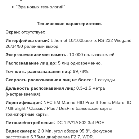
“Эра новых технологий”
Технические характеристики:
Экран:
отсутствует.
Интерфейсы связи:
Ethernet 10/100base-tx RS-232 Wiegand
26/34/50 релейный выход.
Энергонезависимая память:
10 000 пользователей.
Распознавание лиц до:
5 лиц одновременно.
Точность распознавания лиц:
99,78%.
Скорость распознавания лиц не более:
1 секунды.
Дальность распознавания лиц:
0,3–1,5 метра
(настраиваемая).
Идентификация:
NFC EM-Marine HID Prox II Temic Mifare: ID
/ Ultralight / Classic / Plus / DesFire банковские карты
транспортные карты.
Питание/потребление:
DC 12V/1A 802.3af POE.
Видеокамера:
2.0 Мп, угол обзора 95.8°, фокусное
расстояние 5.75мм диафрагма F2.7, WDR.