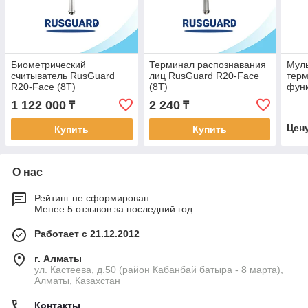
Биометрический
Терминал распознавания
Мул
считыватель RusGuard
лиц RusGuard R20-Face
терм
R20-Face (8T)
(8Т)
функ
Thermometer
лиц
1 122 000
2 240
₸
₸
Цен
Купить
Купить
О нас
Рейтинг не сформирован
Менее 5 отзывов за последний год
Работает с 21.12.2012
г. Алматы
ул. Кастеева, д.50 (район Кабанбай батыра - 8 марта),
Алматы, Казахстан
Контакты