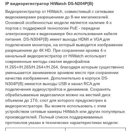
IP видеорегистратор HiWatch DS-N204P(B)
Видеорегистратор от HiWatch, совместимый с сетевыми
видеокамерами разрешением до 8-ми мегапикселей.
Основной особенностью модели является наличие 4-х
портов с поддержкой технологии PoE - передачи
электроэнергии к видеокамере без использования кабеля
питания. DS-N304P(B) имеет выходы HDMI и VGA для
подключения монитора, на который выводится изображение
разрешением до 4К HD. При сохранении архива 4-х
канальный видеорегистратор от HiWatch использует
современные методы сжатия видеофайлов
H.265+/H.265/H.264+/H.264, благодаря которым существенно
уменьшается занимаемое архивом место при сохранении
качества изображения. Дополнительно в корпусе DS-
N304P(B) имеются выходы USB и канал RCA для
подключения аудиоустройтсв и динамиков. Сохранять
обрабатываемые видеозаписи можно на жесткий диск
объемом до 1Тб, слот для которого предусмотрен в
видеорегистраторе. Вы можете использовать с этим
устройством сетевые камеры HiWatch или других популярных
производителей. Полный список поддерживаемых
протоколов указан в технических характеристиках модели.