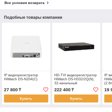
Все условия возврата
Подобные товары компании
IP видеорегистратор
HD-TVI видеорегистратор
IP в
HiWatch DS-N204(C)
HiWatch DS-H332/2Q(N),
HiWa
32-канальный
(2.
27 800
222 400
19 
₸
₸
Купить
Купить