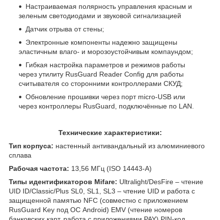
Настраиваемая полярность управления красным и
зеленым светодиодами и звуковой сигнализацией
Датчик отрыва от стены;
Электронные компоненты надежно защищены
эластичным влаго- и морозоустойчивым компаундом;
Гибкая настройка параметров и режимов работы
через утилиту RusGuard Reader Config для работы
считывателя со сторонними контроллерами СКУД;
Обновление прошивки через порт micro-USB или
через контроллеры RusGuard, подключённые по LAN.
Технические характеристики:
Тип корпуса:
настенный антивандальный из алюминиевого
сплава
Рабочая частота:
13,56 МГц (ISO 14443-A)
Типы идентификаторов Mifare:
Ultralight/DesFire – чтение
UID ID/Classic/Plus SL0, SL1, SL3 – чтение UID и работа с
защищенной памятью NFC (совместно с приложением
RusGuard Key под ОС Android) EMV (чтение номеров
банковских карт, работа с приложениями PAY) PIN-код