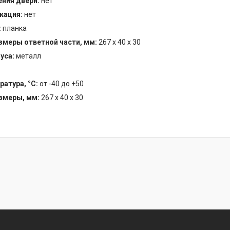
ния двери:
нет
кация:
нет
:
планка
змеры ответной части, мм:
267 х 40 х 30
уса:
металл
ратура, °С:
от -40 до +50
змеры, мм:
267 x 40 x 30