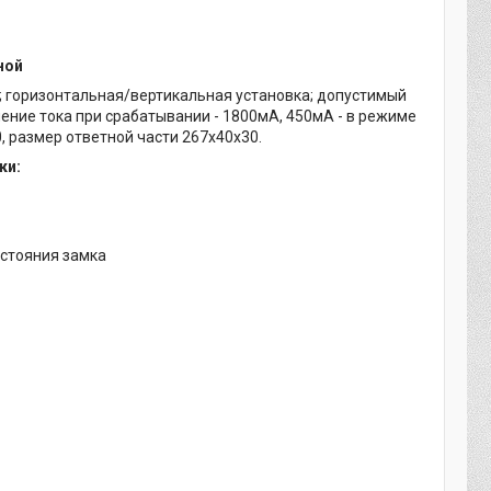
ной
; горизонтальная/вертикальная установка; допустимый
ление тока при срабатывании - 1800мА, 450мА - в режиме
, размер ответной части 267х40х30.
ки:
остояния замка