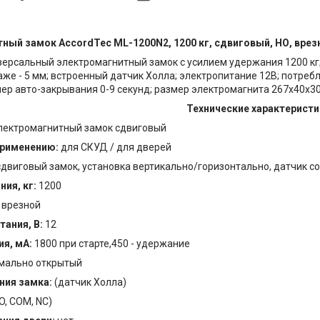
ный замок AccordTec ML-1200N2, 1200 кг, сдвиговый, НО, врез
ерсальный электромагнитный замок с усилием удержания 1200 кг
аже - 5 мм; встроенный датчик Холла; электропитание 12В; потреб
ер авто-закрывания 0-9 секунд; размер электромагнита 267х40x30
Технические характеристи
лектромагнитный замок сдвиговый
применению:
для СКУД / для дверей
сдвиговый замок, установка вертикально/горизонтально, датчик с
ния, кг:
1200
:
врезной
тания, В:
12
ия, мА:
1800 при старте,450 - удержание
мально открытый
ния замка:
(датчик Холла)
O, COM, NC)