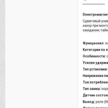
Электромагнит
Сдвиговый унив
зазор при монт
ожидания; тайм
Функционал:
э
Категория по 
Особенности:
Усилие удержа
Тип установки
Напряжение пи
Ток потреблен
Тип замка:
нор
Датчик состоя
Выход:
реле (N