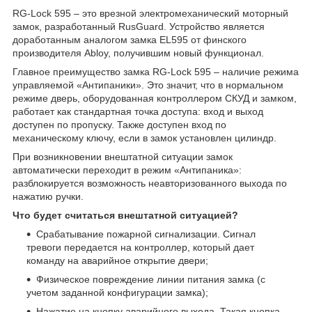
RG-Lock 595 – это врезной электромеханический моторный
замок, разработанный RusGuard. Устройство является
доработанным аналогом замка EL595 от финского
производителя Abloy, получившим новый функционал.
Главное преимущество замка RG-Lock 595 – наличие режима
управляемой «Антипаники». Это значит, что в нормальном
режиме дверь, оборудованная контроллером СКУД и замком,
работает как стандартная точка доступа: вход и выход
доступен по пропуску. Также доступен вход по
механическому ключу, если в замок установлен цилиндр.
При возникновении внештатной ситуации замок
автоматически переходит в режим «Антипаника»:
разблокируется возможность неавторизованного выхода по
нажатию ручки.
Что будет считаться внештатной ситуацией?
Срабатывание пожарной сигнализации. Сигнал
тревоги передается на контроллер, который дает
команду на аварийное открытие двери;
Физическое повреждение линии питания замка (с
учетом заданной конфигурации замка);
Нажатие на кнопку аварийного выхода. Такая кнопка