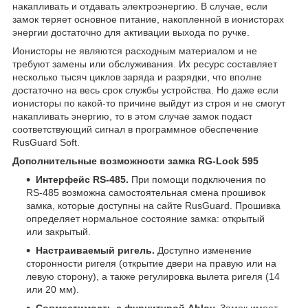
накапливать и отдавать электроэнергию. В случае, если
замок теряет основное питание, накопленной в ионисторах
энергии достаточно для активации выхода по ручке.
Ионисторы не являются расходным материалом и не
требуют замены или обслуживания. Их ресурс составляет
несколько тысяч циклов заряда и разрядки, что вполне
достаточно на весь срок службы устройства. Но даже если
ионисторы по какой-то причине выйдут из строя и не смогут
накапливать энергию, то в этом случае замок подаст
соответствующий сигнал в программное обеспечение
RusGuard Soft.
Дополнительные возможности замка
RG-
Lock 595
Интерфейс
RS-485.
При помощи подключения по
RS-485 возможна самостоятельная смена прошивок
замка, которые доступны на сайте RusGuard. Прошивка
определяет нормальное состояние замка: открытый
или закрытый.
Настраиваемый ригель.
Доступно изменение
сторонности ригеля (открытие двери на правую или на
левую сторону), а также регулировка вылета ригеля (14
или 20 мм).
Совместимость с фурнитурой
Abloy.
Замок имеет