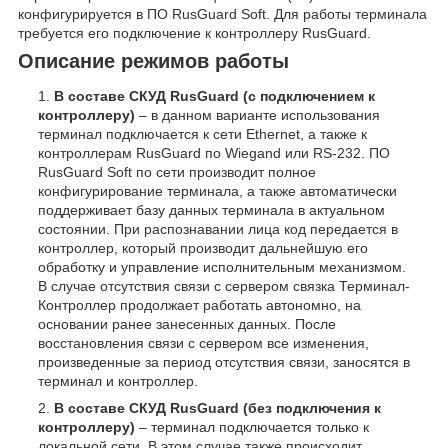
конфигурируется в ПО RusGuard Soft. Для работы терминала
требуется его подключение к контроллеру RusGuard.
Описание режимов работы
В составе СКУД RusGuard (с подключением к
контроллеру)
– в данном варианте использования
терминал подключается к сети Ethernet, а также к
контроллерам RusGuard по Wiegand или RS-232. ПО
RusGuard Soft по сети производит полное
конфигурирование терминала, а также автоматически
поддерживает базу данных терминала в актуальном
состоянии. При распознавании лица код передается в
контроллер, который производит дальнейшую его
обработку и управление исполнительным механизмом.
В случае отсутствия связи с сервером связка Терминал-
Контроллер продолжает работать автономно, на
основании ранее занесенных данных. После
восстановления связи с сервером все изменения,
произведенные за период отсутствия связи, заносятся в
терминал и контроллер.
В составе СКУД RusGuard (без подключения к
контроллеру)
– терминал подключается только к
локальной сети. В этом случае также происходит