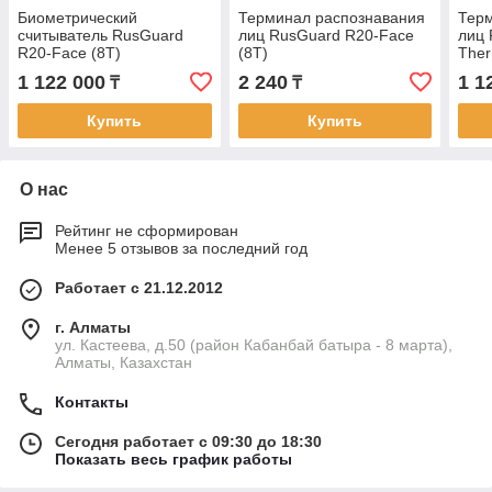
Биометрический
Терминал распознавания
Тер
считыватель RusGuard
лиц RusGuard R20-Face
лиц 
R20-Face (8T)
(8Т)
Ther
Thermometer
1 122 000
2 240
1 1
₸
₸
Купить
Купить
О нас
Рейтинг не сформирован
Менее 5 отзывов за последний год
Работает с 21.12.2012
г. Алматы
ул. Кастеева, д.50 (район Кабанбай батыра - 8 марта),
Алматы, Казахстан
Контакты
Сегодня работает с 09:30 до 18:30
Показать весь график работы