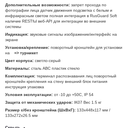
Дополнительные возможности:
запрет прохода по
фотографии лица датчик движения подсветка с белым и
инфракрасным светом полная интеграция в RusGuard Soft
наличие RESTful веб-API для интеграции во внешние
системы
Индикация:
звуковые сигналы изображение/интерфейс на
экране
Установка/крепление:
поворотный кронштейн для установки
на
=>
турникет
Цвет корпуса:
светло-серый
Материалы:
сталь АВС пластик стекло
Комплектация:
терминал распознавания лиц поворотный
кронштейн крепления на стену внешний блок питания
инструкция упаковка
Условия эксплуатации:
от -10 до +50C, IP 54
Защита от механических ударов:
IK07 Вес 1.5 кг
Размер с/без кронштейна (ШхВхГ):
133х448х117 мм /
133х272х26.5 мм
Скрыть