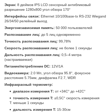
Экран:
8 дюймов IPS LCD сенсорный антибликовый
разрешение 1280х800 угол обзора 170°
Интерфейсы связи:
Ethernet 10/100base-tx RS-232 Wiegand
26/34/50 релейный выход
Энергонезависимая память:
50 000 пользователей
Распознавание лиц:
до 5 лиц одновременно
Точность распознавания лиц:
99,78%
Скорость распознавания лиц:
не более 1 секунды
Дальность распознавания лиц:
0,5–4 метра
(настраиваемая)
Питание/потребление DC:
12V/1A
Видеокамера:
2.0 Мп, угол обзора 95.8°, фокусное
расстояние 5.75мм, диафрагма F2.7, WDR
Инфракрасный термометр:
диапазон измерения Т:
от +34С° до +42С°
точность измерения T:
±0,5С° скорость измерения
T: меньше 1 секунды
дальность измерения T:
15-30см