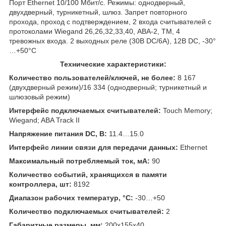
Порт Ethernet 10/100 Мбит/с. Режимы: однодверный,
двухдверный, турникетный, шлюз. Запрет повторного
прохода, проход с подтверждением, 2 входа считывателей с
протоколами Wiegand 26,26,32,33,40, АВА-2, ТМ, 4
тревожных входа. 2 выходных реле (30В DC/6A), 12В DC, -30°
…+50°C
Технические характеристики:
Количество пользователей/ключей, не более:
8 167
(двухдверный режим)/16 334 (однодверный; турникетный и
шлюзовый режим)
Интерфейс подключаемых считывателей:
Touch Memory;
Wiegand; ABA Track II
Напряжение питания DC, В:
11.4…15.0
Интерфейс линии связи для передачи данных:
Ethernet
Максимальный потребляемый ток, мА:
90
Количество событий, хранящихся в памяти
контроллера, шт:
8192
Диапазон рабочих температур, °С:
-30…+50
Количество подключаемых считывателей:
2
Габаритные размеры, мм:
200х155х40