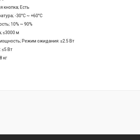
 кнопка; Есть
атура; -30°C ~ +60°C
сть; 10% ~ 90%
; ≤3000 м
ощность; Режим ожидания: ≤2.5 Вт
 ≤5 Вт
8 кг