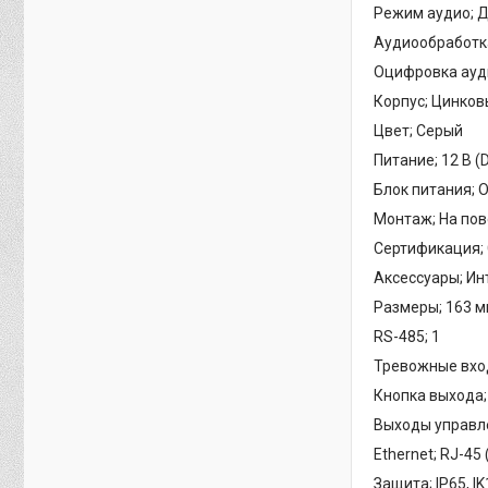
Режим аудио; 
Аудиообработк
Оцифровка аудио
Корпус; Цинков
Цвет; Серый
Питание; 12 В (D
Блок питания; 
Монтаж; На пов
Сертификация; 
Аксессуары; И
Размеры; 163 мм
RS-485; 1
Тревожные вхо
Кнопка выхода;
Выходы управле
Ethernet; RJ-45
Защита; IP65, IK