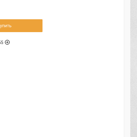
упить
55