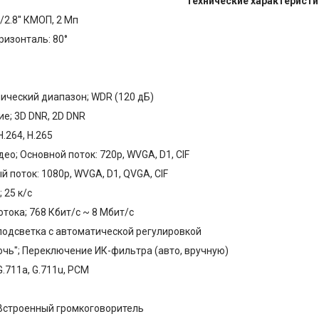
Технические характеристи
2.8'' КМОП, 2 Мп
ризонталь: 80°
ческий диапазон; WDR (120 дБ)
; 3D DNR, 2D DNR
.264, H.265
о; Основной поток: 720p, WVGA, D1, CIF
 поток: 1080p, WVGA, D1, QVGA, CIF
 25 к/с
тока; 768 Кбит/с ~ 8 Мбит/с
подсветка с автоматической регулировкой
чь"; Переключение ИК-фильтра (авто, вручную)
.711a, G.711u, PCM
Встроенный громкоговоритель