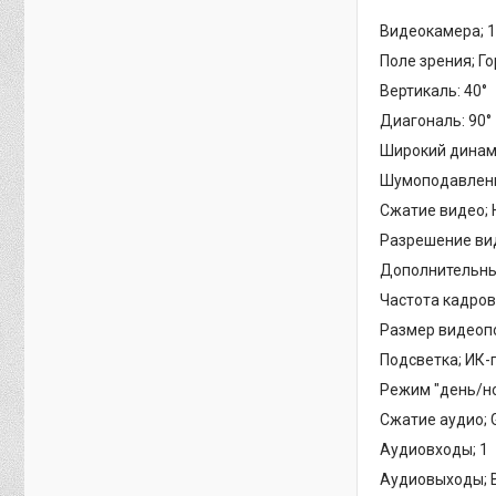
Видеокамера; 1/
Поле зрения; Го
Вертикаль: 40°
Диагональ: 90°
Широкий динами
Шумоподавление
Сжатие видео; H
Разрешение виде
Дополнительный
Частота кадров;
Размер видеопо
Подсветка; ИК-
Режим "день/но
Сжатие аудио; G
Аудиовходы; 1
Аудиовыходы; 