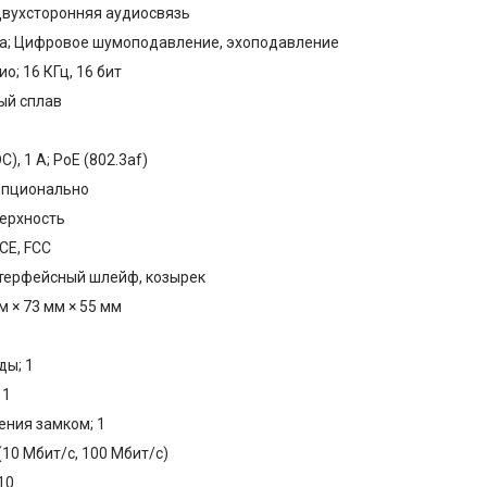
Двухсторонняя аудиосвязь
а; Цифровое шумоподавление, эхоподавление
; 16 КГц, 16 бит
ый сплав
C), 1 A; PoE (802.3af)
Опционально
ерхность
CE, FCC
нтерфейсный шлейф, козырек
 × 73 мм × 55 мм
ды; 1
 1
ния замком; 1
 (10 Мбит/с, 100 Мбит/с)
10