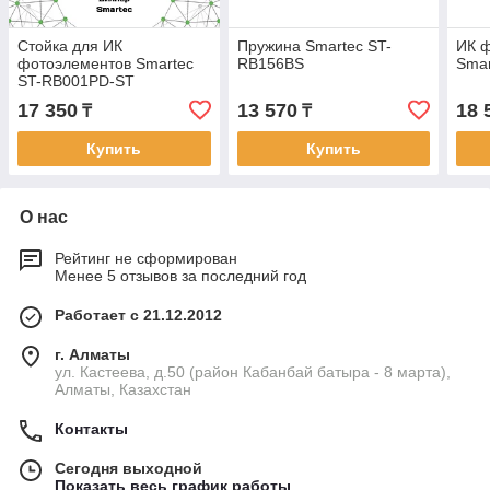
Стойка для ИК
Пружина Smartec ST-
ИК 
фотоэлементов Smartec
RB156BS
Sma
ST-RB001PD-ST
17 350
13 570
18 
₸
₸
Купить
Купить
О нас
Рейтинг не сформирован
Менее 5 отзывов за последний год
Работает с 21.12.2012
г. Алматы
ул. Кастеева, д.50 (район Кабанбай батыра - 8 марта),
Алматы, Казахстан
Контакты
Сегодня выходной
Показать весь график работы