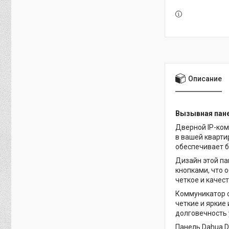
Описание
Вызывная пане
Дверной IP-ком
в вашей кварти
обеспечивает б
Дизайн этой па
кнопками, что 
четкое и каче
Коммуникатор 
четкие и яркие
долговечность 
Панель Dahua D