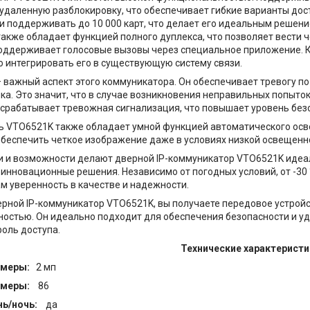
и удаленную разблокировку, что обеспечивает гибкие варианты дост
и поддерживать до 10 000 карт, что делает его идеальным решен
акже обладает функцией полного дуплекса, что позволяет вести 
оддерживает голосовые вызовы через специальное приложение. Кр
о интегрировать его в существующую систему связи.
 важный аспект этого коммуникатора. Он обеспечивает тревогу по
ка. Это значит, что в случае возникновения неправильных попыто
срабатывает тревожная сигнализация, что повышает уровень без
ь VTO6521K также обладает умной функцией автоматического осв
обеспечить четкое изображение даже в условиях низкой освещенн
и и возможности делают дверной IP-коммуникатор VTO6521K идеал
 инновационные решения. Независимо от погодных условий, от -30 °
м уверенность в качестве и надежности.
рной IP-коммуникатор VTO6521K, вы получаете передовое устрой
остью. Он идеально подходит для обеспечения безопасности и удо
роль доступа.
Технические характеристи
амеры:
2 мп
амеры:
86
нь/ночь:
да