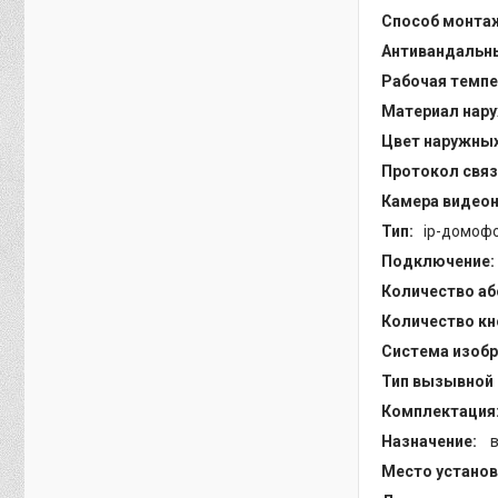
Способ монта
Антивандальн
Рабочая темпер
Материал нар
Цвет наружных
Протокол связ
Камера видео
Тип:
ip-домоф
Подключение
Количество а
Количество к
Система изоб
Тип вызывной 
Комплектация
Назначение:
в
Место устано