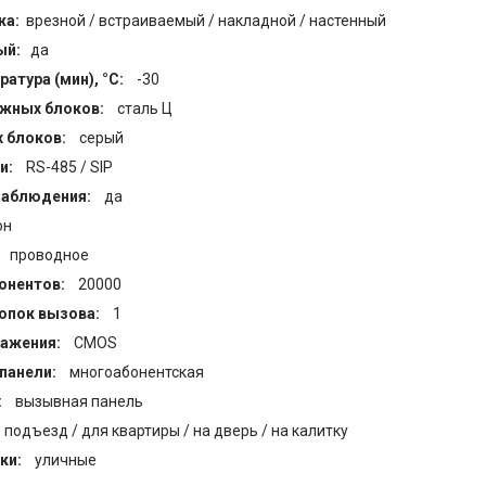
жа:
врезной / встраиваемый / накладной / настенный
ый:
да
атура (мин), °C:
-30
ужных блоков:
сталь Ц
 блоков:
серый
и:
RS-485 / SIP
наблюдения:
да
он
:
проводное
бонентов:
20000
нопок вызова:
1
ражения:
CMOS
панели:
многоабонентская
:
вызывная панель
 подъезд / для квартиры / на дверь / на калитку
вки:
уличные