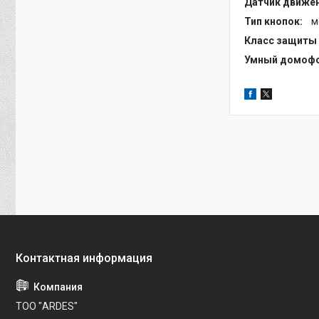
Датчик движе
Тип кнопок:
м
Класс защиты 
Умный домофо
ТОО "ARDES"