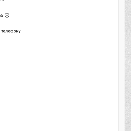
55
о телефону