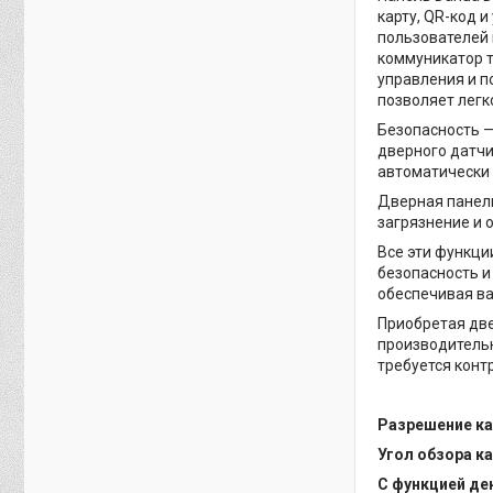
карту, QR-код 
пользователей 
коммуникатор т
управления и п
позволяет легк
Безопасность —
дверного датчи
автоматически 
Дверная панел
загрязнение и 
Все эти функци
безопасность и
обеспечивая ва
Приобретая две
производительн
требуется конт
Разрешение к
Угол обзора к
С функцией де