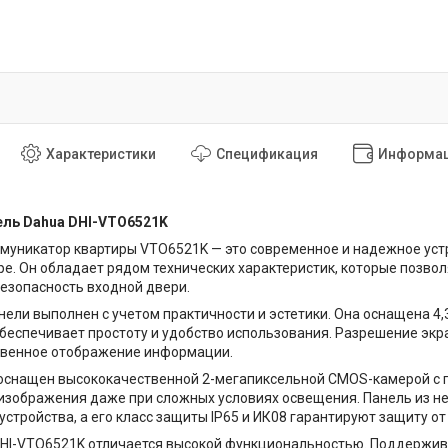
Характеристики
Спецификация
Информац
ль Dahua DHI-VTO6521K
муникатор квартиры VTO6521K — это современное и надежное устр
ре. Он обладает рядом технических характеристик, которые позво
езопасность входной двери.
нели выполнен с учетом практичности и эстетики. Она оснащена
обеспечивает простоту и удобство использования. Разрешение экра
ственное отображение информации.
оснащен высококачественной 2-мегапиксельной CMOS-камерой с п
 изображения даже при сложных условиях освещения. Панель из 
устройства, а его класс защиты IP65 и ИК08 гарантируют защиту от
HI-VTO6521K отличается высокой функциональностью. Поддерживае