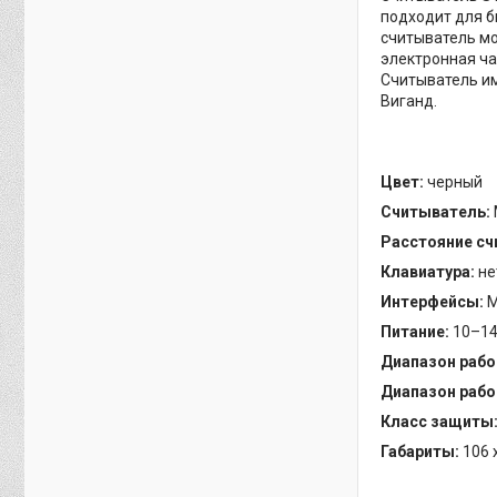
подходит для б
считыватель мо
электронная ча
Считыватель им
Виганд.
Цвет:
черный
Считыватель:
Расстояние сч
Клавиатура:
не
Интерфейсы:
M
Питание:
10–14 
Диапазон рабо
Диапазон рабо
Класс защиты
Габариты:
106 x