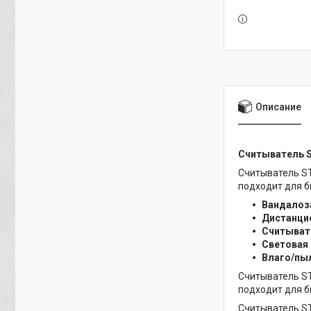
Описание
Считыватель 
Считыватель ST
подходит для 
Вандалоз
Дистанци
Считывате
Световая 
Влаго/пы
Считыватель ST
подходит для 
Считыватель ST