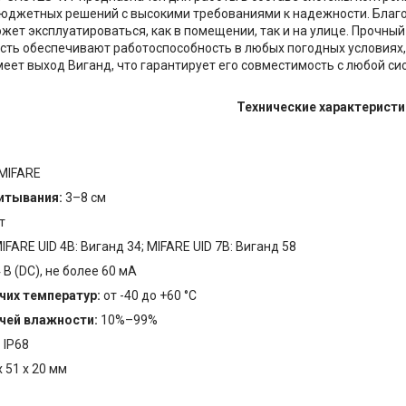
юджетных решений с высокими требованиями к надежности. Благо
жет эксплуатироваться, как в помещении, так и на улице. Прочн
сть обеспечивают работоспособность в любых погодных условиях
еет выход Виганд, что гарантирует его совместимость с любой 
Технические характеристи
MIFARE
итывания:
3–8 см
т
IFARE UID 4B: Виганд 34; MIFARE UID 7B: Виганд 58
В (DC), не более 60 мА
чих температур:
от -40 до +60 °С
чей влажности:
10%–99%
:
IP68
 51 x 20 мм