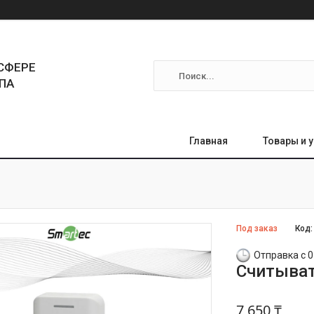
СФЕРЕ
ПА
Главная
Товары и 
Под заказ
Код
Отправка с 0
Считыват
7 650 ₸