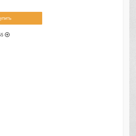
упить
55