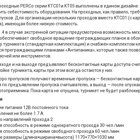
оходные PERCo серии KTC01и KT05 выполнены в едином дизайне. 
зить себестоимость оборудования. На проходных, как правило, тре
усков. Для организации нескольких проходов вместо KTC01 (с ка
), имеющая более низкую стоимость.
.4 в случае экстренной ситуации предусмотрена возможность ме
 обеспечивает свободное вращение преграждающих планок в обои
ку турникета (стандартная комплектация) и снабжён комплектом 
ся преграждающими планками «Антипаника», которые также позво
ючей или инструментов.
 входе и на выходе предъявляют бесконтактные карты доступа с
йке турникета, карты при этом всегда остаются у них.
юро пропусков получают временные пропуска — бесконтактные кар
 по предъявлении пропуска считывателю, а выход — после опуска
ртоприемника. Пока карта не опущена, турникет не будет разблоки
и
е питания 12В постоянного тока
ления не более 1.7 А
о направлений прохода 2
я способность в режиме однократного прохода 30 чел./мин
я способность в режиме свободного прохода 60 чел./мин
е размеры (длина×ширина×высота) 1170×770×1030 мм