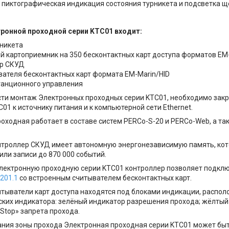
 пиктографическая индикация состояния турникета и подсветка 
тронной проходной серии KTC01 входит:
рникета
й картоприемник на 350 бесконтактных карт доступа форматов EM
ер СКУД
вателя бесконтактных карт формата EM-Marin/HID
танционного управления
ти монтаж Электронных проходных серии KTC01, необходимо закр
01 к источнику питания и к компьютерной сети Ethernet.
оходная работает в составе систем PERCo-S-20 и PERCo-Web, а т
троллер СКУД имеет автономную энергонезависимую память, кот
или записи до 870 000 событий.
лектронную проходную серии KTC01 контроллер позволяет подключ
201.1
со встроенным считывателем бесконтактных карт.
тыватели карт доступа находятся под блоками индикации, распол
ских индикатора: зелёный индикатор разрешения прохода; жёлты
«Stop» запрета прохода.
ния зоны прохода Электронная проходная серии KTС01 может быт