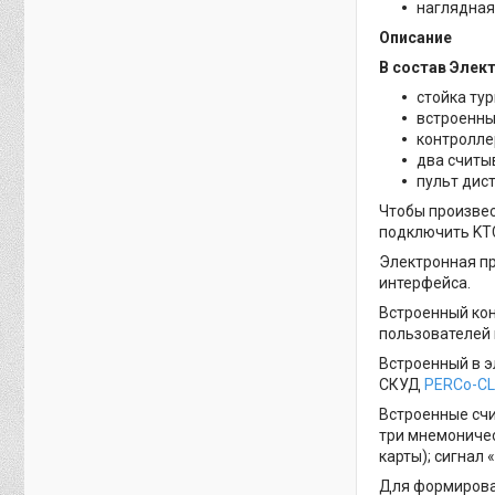
наглядная
Описание
В состав Элек
стойка ту
встроенны
контролл
два считы
пульт дис
Чтобы произвес
подключить KTC
Электронная пр
интерфейса.
Встроенный кон
пользователей 
Встроенный в э
СКУД
PERCo-CL
Встроенные счи
три мнемониче
карты); сигнал 
Для формирова