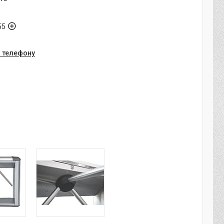
55
о телефону