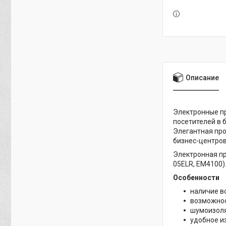
Описание
Электронные пр
посетителей в 
Элегантная про
бизнес-центров
Электронная про
05ELR, ЕМ4100)
Особенности
наличие в
возможнос
шумоизоля
удобное и