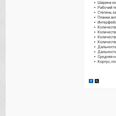
Ширина зо
Рабочий т
Степень з
Планки ан
Интерфейс
Количеств
Количеств
Количеств
Количеств
Дальность
Дальность
Средняя н
Корпус, п