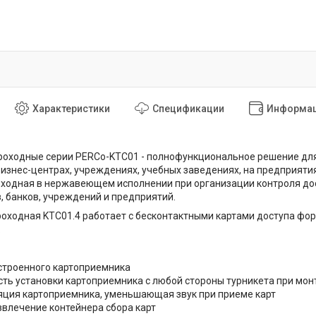
Характеристики
Спецификации
Информац
оходные серии PERCo-KTC01 - полнофункциональное решение для
бизнес-центрах, учреждениях, учебных заведениях, на предприятиях
ходная в нержавеющем исполнении при организации контроля дос
, банков, учреждений и предприятий.
ходная KTC01.4 работает с бесконтактными картами доступа формата E
.
строенного картоприемника
ть установки картоприемника с любой стороны турникета при мо
ция картоприемника, уменьшающая звук при приеме карт
звлечение контейнера сбора карт