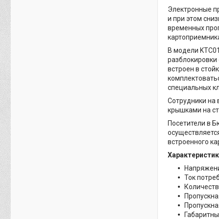
Электронные пр
и при этом сни
временных проп
картоприемника
В модели KTC01
разблокировки
встроен в стой
комплектовать
специальных кл
Сотрудники на
крышками на сто
Посетители в Б
осуществляется
встроенного ка
Характеристик
Напряжени
Ток потреб
Количеств
Пропускна
Пропускна
Габаритны