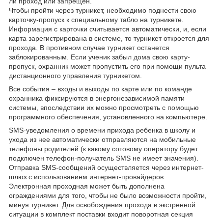
ли проход или запрещен.
Чтобы пройти через турникет, необходимо поднести свою
карточку-пропуск к специальному табло на турникете.
Информация с карточки считывается автоматически, и, если
карта зарегистрирована в системе, то турникет откроется для
прохода. В противном случае турникет останется
заблокированным. Если ученик забыл дома свою карту-
пропуск, охранник может пропустить его при помощи пульта
дистанционного управления турникетом.
Все события – входы и выходы по карте или по команде
охранника фиксируются в энергонезависимой памяти
системы, впоследствии их можно просмотреть с помощью
программного обеспечения, установленного на компьютере.
SMS-уведомления о времени прихода ребенка в школу и
ухода из нее автоматически отправляются на мобильные
телефоны родителей (к какому сотовому оператору будет
подключен телефон-получатель SMS не имеет значения).
Отправка SMS-сообщений осуществляется через интернет-
шлюз с использованием интернет-провайдеров.
Электронная проходная может быть дополнена
ограждениями для того, чтобы не было возможности пройти,
минуя турникет. Для освобождения прохода в экстренной
ситуации в комплект поставки входит поворотная секция