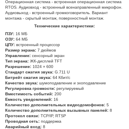
Операционная система - встроенная операционная система
RTOS. Аудиовход - встроенный всенаправленный микрофон.
Аудиовыход - встроенный громкоговоритель. Вариант
монтажа - скрытый монтаж, поверхностный монтаж.
Технические характеристики:
ПЗУ:
16 МБ
ОЗУ:
64 МБ
ЦПУ:
встроенный процессор
Размер экрана:
7 дюймов
Управление:
сенсорный экран
Тип экрана:
ЖК-дисплей TFT
Разрешение:
1024 × 600
Стандарт сжатия звука:
G.711 U
Битрейт сжатия звука:
64 Кбит/с
Качество звука:
шумоподавление и эхоподавление
Регулировка громкости:
регулируемый
Вместимость событий:
200
Емкость уведомлений:
16
Количество дополнительных видеодомофонов:
5
Количество дополнительных вызывных панелей:
8
Протокол связи:
TCP/IP, RTSP
Проводная сеть:
поддержка
Аварийный вход:
8