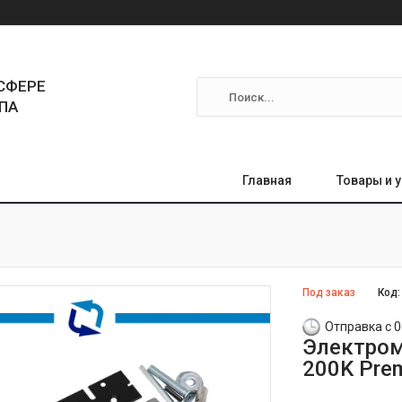
СФЕРЕ
ПА
Главная
Товары и 
Под заказ
Код
Отправка с 0
Электром
200K Pre