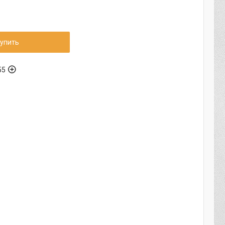
упить
55