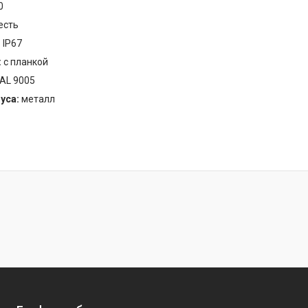
0
есть
:
IP67
:
с планкой
AL 9005
уса:
металл