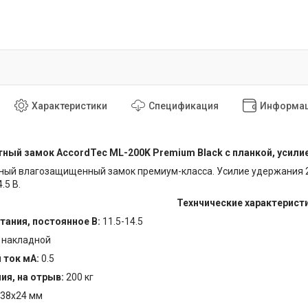
Характеристики
Спецификация
Информац
ный замок AccordTec ML-200K Premium Black с планкой, усилие
ый влагозащищенный замок премиум-класса. Усилие удержания 20
.5 В.
Технчические характерист
тания, постоянное В:
11.5-14.5
:
накладной
 ток мА
:
0.5
ия, на отрыв:
200 кг
38x24 мм