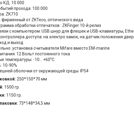
о КД: 10 000
обытий прохода: 100 000
ра: ZK710
: фирменный от ZKTeco, оптического вида
рамма обработки отпечатков : ZKFinger 10-й релиз
вязи с компьютером: USB шнур для флешек и USB-клавиатуры, Ethe
контроллера доступа: на электро замок, на датчик положения две
вход и выход
льно: установка считывателя Mifare вместо EM-marine
питания: 12 Вольт постоянного тока
е температуры: -10... +60°C
: 10-90%
ешней оболочки от окружающей среды: IP54
аковкой:
250*150*70 мм
й:
1500 гр.
ки:
1150 гр.
упаковки:
73*148*34,5 мм