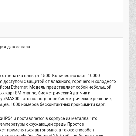
ия для заказа
тпечатка пальца: 1500. Количество карт: 10000.
я доступом с защитой от влажного, горячего и холодного
ейсом Ethernet. Модель представляет собой небольшой
х карт EM-marine, биометрический датчик и
ус MA300 - это полноценное биометрическое решение,
ьцев, 1000 номеров бесконтактных проксимити карт,
IP54 и поставляется в корпусе из металла, что
и температуры окружающей среды.Простое
жет применяться автономно, а также способен
ржке интерфейса Wiegand 26. Чтобы добавлять или