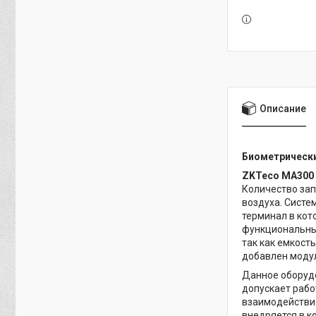
Описание
Биометрически
ZKTeco MA300
Количество зап
воздуха. Систе
терминал в кот
функциональный
так как емкост
добавлен модул
Данное оборудо
допускает рабо
взаимодействие
внедряется в к