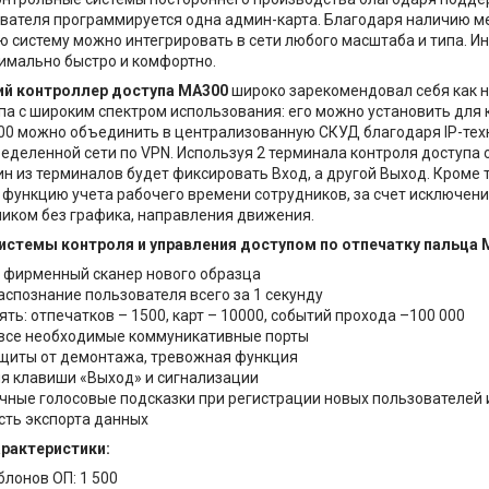
вателя программируется одна админ-карта. Благодаря наличию ме
 систему можно интегрировать в сети любого масштаба и типа. И
имально быстро и комфортно.
й контроллер доступа MA300
широко зарекомендовал себя как 
па с широким спектром использования: его можно установить для 
0 можно объединить в централизованную СКУД благодаря IP-технол
еделенной сети по VPN. Используя 2 терминала контроля доступа 
ин из терминалов будет фиксировать Вход, а другой Выход. Кроме
функцию учета рабочего времени сотрудников, за счет исключения
иком без графика, направления движения.
истемы контроля и управления доступом по отпечатку пальца
фирменный сканер нового образца
аспознание пользователя всего за 1 секунду
ть: отпечатков – 1500, карт – 10000, событий прохода –100 000
все необходимые коммуникативные порты
щиты от демонтажа, тревожная функция
я клавиши «Выход» и сигнализации
чные голосовые подсказки при регистрации новых пользователей 
ть экспорта данных
арактеристики:
блонов ОП: 1 500