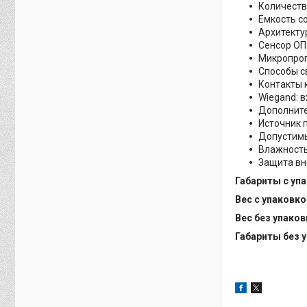
Количеств
Ёмкость с
Архитекту
Сенсор ОП
Микропрог
Способы с
Контакты 
Wiegand: 
Дополните
Источник 
Допустимы
Влажность
Защита вн
Габариты с уп
Вес с упаковко
Вес без упаков
Габариты без 