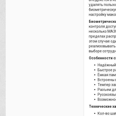
удалять пользо
биометрическую
настройку макс
Биометрически
контроля досту
несколько MA30
пределах распр
этом случае од
реализовывать 
выборе сотрудн
Особенности с
Надёжный 
Быстрое р
Ёмкая памя
Встроены 
Темпер за
Разъем дл
Русскоязы
Возможнос
Технические х
Кол-во ша