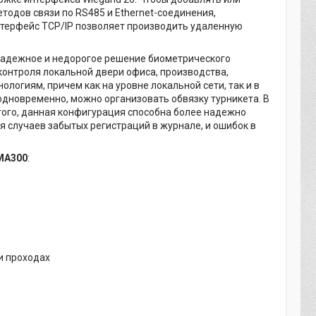
тодов связи по RS485 и Ethernet-соединения,
нтерфейс TCP/IP позволяет производить удаленную
надежное и недорогое решение биометрического
контроля локальной двери офиса, производства,
огиям, причем как на уровне локальной сети, так и в
одновременно, можно организовать обвязку турникета. В
 того, данная конфигурация способна более надежно
 случаев забытых регистраций в журнале, и ошибок в
 MA300
:
и проходах