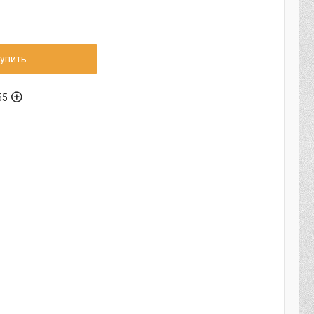
упить
55