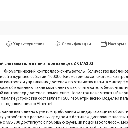
Характеристики
Спецификации
Информац
й считыватель отпечатков пальцев ZK MA300
 —
биометрический контроллер-считыватель. Количество шаблонов о
исей в журнале событий: 100000. Биометрическая система контрол
ма контроля и управления доступом по отпечатку пальца с интерф
ором объединены такие компоненты как: считыватель бесконтактны
 контроллер доступа в помещение. Несмотря на компактный корп
ь памяти устройства составляет 1500 геометрических моделей пал
ь подключения по Ethernet.
вание выполнено с учетом требований стандарта защиты оболочки 
ту устройства в различных средах и в большом диапазоне влаги 
 с МА-300 достигнуто с помощью функции подсказок голосом, мо
онтрольные системы постороннего производства благодаря подде