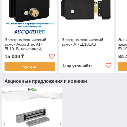
Электромеханический
Электромеханический
Эле
замок AccordTec AT-
замок AT-EL101AB
замо
EL101B, накладной,
EL1
блокировка кнопки,
15 000
34 
₸
черный
Цену уточняйте
Купить
Акционные предложения и новинки