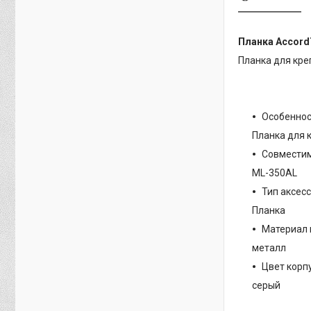
Планка Accord
Планка для кре
Особенно
Планка для 
Совмести
ML-350AL
Тип аксес
Планка
Материал 
металл
Цвет корп
серый