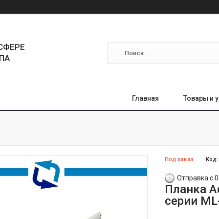
СФЕРЕ
ПА
Главная
Товары и 
Под заказ
Код
Отправка с 0
Планка A
серии ML