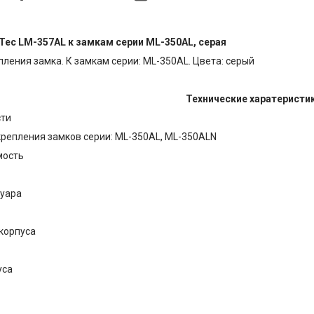
Tec LM-357AL к замкам серии ML-350AL, серая
пления замка. К замкам серии: ML-350AL. Цвета: серый
Технические харатеристик
сти
крепления замков серии: ML-350AL, ML-350ALN
мость
суара
корпуса
уса