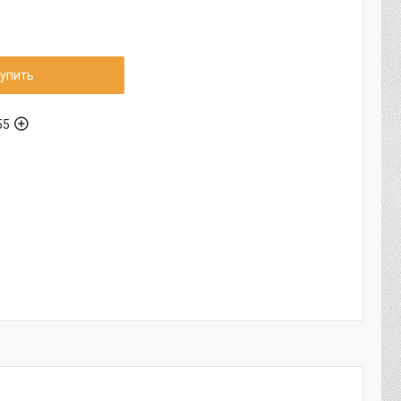
упить
55