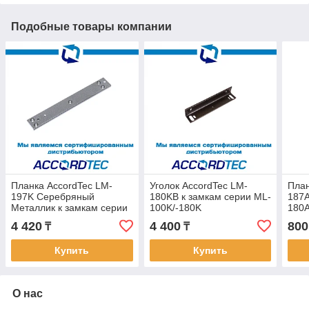
Подобные товары компании
Планка AccordTec LM-
Уголок AccordTec LM-
План
197K Серебряный
180KB к замкам серии ML-
187A
Металлик к замкам серии
100K/-180K
180
ML-194/-194K
4 420
4 400
800
₸
₸
Купить
Купить
О нас