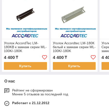
Уголок AccordTec LM-
Уголок Accordtec LM-180К
Угол
180KB к замкам серии ML-
белый к замкам серии ML-
Сер
100K/-180K
100K/-180K
замк
100K
4 400
4 400
4 4
₸
₸
Купить
Купить
О нас
Рейтинг не сформирован
Менее 5 отзывов за последний год
Работает с 21.12.2012