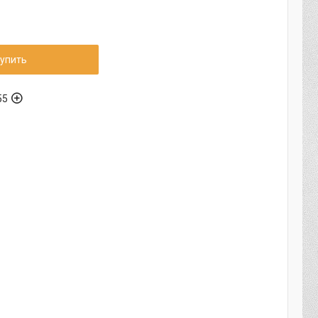
упить
55