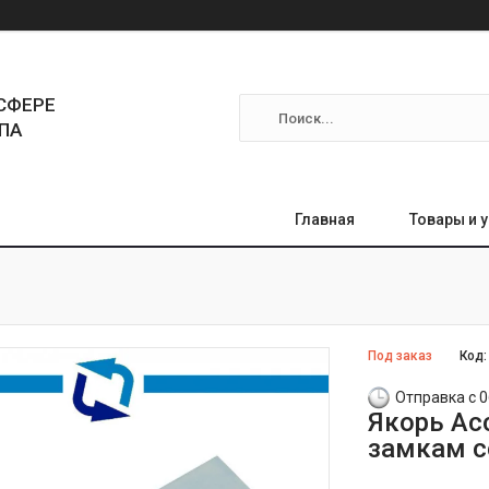
СФЕРЕ
ПА
Главная
Товары и 
Под заказ
Код
Отправка с 0
Якорь Ac
замкам с