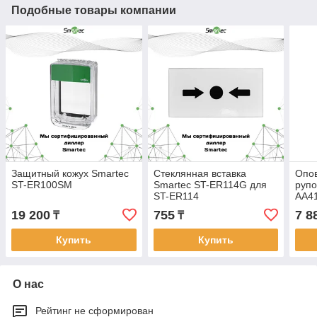
Подобные товары компании
Защитный кожух Smartec
Стеклянная вставка
Опов
ST-ER100SM
Smartec ST-ER114G для
рупо
ST-ER114
AA4
19 200
755
7 8
₸
₸
Купить
Купить
О нас
Рейтинг не сформирован