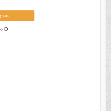
упить
55