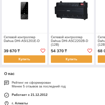
Сетевой контроллер
Сетевой контроллер
Сете
Dahua DHI-ASI1201E-D
Dahua DHI-ASC2202B-D
Dah
(12В)
(12В
39 670
54 370
68 
₸
₸
Купить
Купить
О нас
Рейтинг не сформирован
Менее 5 отзывов за последний год
Работает с 21.12.2012
г. Алматы