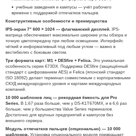
учебные заведения и кампусы — учёт рабочего
времени с поддержкой отпечатков пальцев.
Конструктивные особенности и преимущества
IPS-экран 7" 600 × 1024 — флагманский дисплей.
IPS-
матрица обеспечивает максимально широкие углы обзора и
точную цветопередачу при любом освещении. Интерфейс
чёткий и информативный под любым углом — важно в
вестибюлях с боковым светом.
Три формата карт: M1 + DESfire + Felica.
Это уникальная
особенность серии 673DX. Поддержка DESfire (защищённый
стандарт с шифрованием AES) и Felica (японский стандарт
ISO 18092) делает терминал совместимым с корпоративными
СКУД международного уровня и картами международных
компаний.
10 000 шаблонов лиц — рекордная ёмкость для Pro
Series.
В 1,67 раза больше, чем у DS-K1T670MX, и в 6,6 раз
больше, чем у большинства Value Series терминалов.
Достаточно для крупных предприятий и кампусов без
внешнего сервера.
Модуль отпечатков пальцев (опционально) — 10 000
шаблонов.
Установка опционального модуля превращает