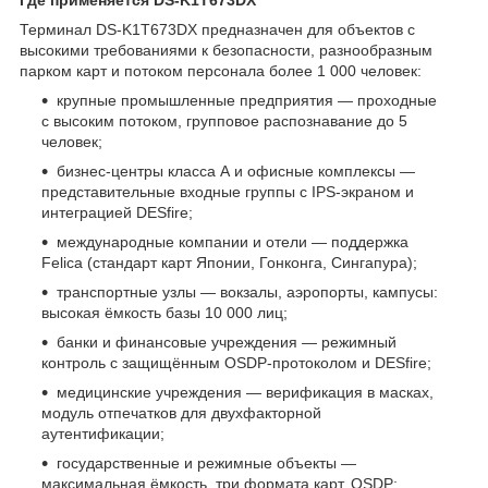
Терминал DS-K1T673DX предназначен для объектов с
высокими требованиями к безопасности, разнообразным
парком карт и потоком персонала более 1 000 человек:
крупные промышленные предприятия — проходные
с высоким потоком, групповое распознавание до 5
человек;
бизнес-центры класса А и офисные комплексы —
представительные входные группы с IPS-экраном и
интеграцией DESfire;
международные компании и отели — поддержка
Felica (стандарт карт Японии, Гонконга, Сингапура);
транспортные узлы — вокзалы, аэропорты, кампусы:
высокая ёмкость базы 10 000 лиц;
банки и финансовые учреждения — режимный
контроль с защищённым OSDP-протоколом и DESfire;
медицинские учреждения — верификация в масках,
модуль отпечатков для двухфакторной
аутентификации;
государственные и режимные объекты —
максимальная ёмкость, три формата карт, OSDP;