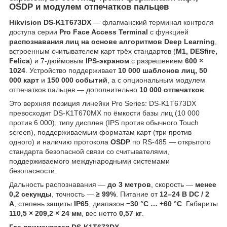
OSDP и модулем отпечатков пальцев
Hikvision DS-K1T673DX
— флагманский терминал контроля
доступа серии
Pro Face Access Terminal
с функцией
распознавания лиц на основе алгоритмов Deep Learning
,
встроенным считывателем карт трёх стандартов (
M1, DESfire,
Felica
) и 7-дюймовым
IPS-экраном
с разрешением
600 ×
1024
. Устройство поддерживает
10 000 шаблонов лиц, 50
000 карт
и
150 000 событий
, а с опциональным модулем
отпечатков пальцев — дополнительно
10 000 отпечатков
.
Это верхняя позиция линейки Pro Series: DS-K1T673DX
превосходит DS-K1T670MX по ёмкости базы лиц (10 000
против 6 000), типу дисплея (IPS против обычного Touch
screen), поддерживаемым форматам карт (три против
одного) и наличию протокола
OSDP
по RS-485 — открытого
стандарта безопасной связи со считывателями,
поддерживаемого международными системами
безопасности.
Дальность распознавания —
до 3 метров
, скорость —
менее
0,2 секунды
, точность —
≥ 99%
. Питание от
12–24 В DC / 2
А
, степень защиты
IP65
, диапазон
−30 °C … +60 °C
. Габариты
110,5 × 209,2 × 24 мм
, вес нетто
0,57 кг
.
Где применяется DS-K1T673DX