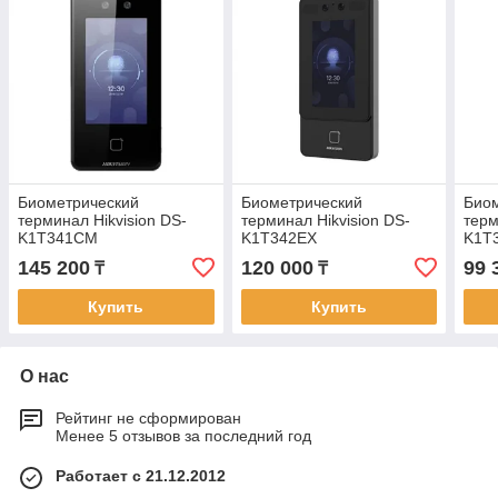
Биометрический
Биометрический
Био
терминал Hikvision DS-
терминал Hikvision DS-
терм
K1T341CM
K1T342EX
K1T
145 200
120 000
99 
₸
₸
Купить
Купить
О нас
Рейтинг не сформирован
Менее 5 отзывов за последний год
Работает с 21.12.2012