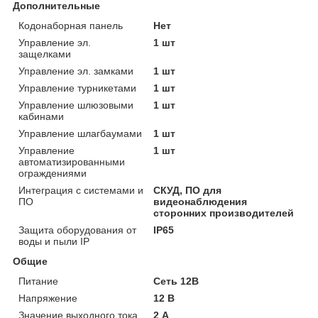
Дополнительные
Кодонаборная панель
Нет
Управление эл.
1 шт
защелками
Управление эл. замками
1 шт
Управление турникетами
1 шт
Управление шлюзовыми
1 шт
кабинами
Управление шлагбаумами
1 шт
Управление
1 шт
автоматизированными
ограждениями
Интеграция с системами и
СКУД, ПО для
ПО
видеонаблюдения
сторонних производителей
Защита оборудования от
IP65
воды и пыли IP
Общие
Питание
Сеть 12В
Напряжение
12 В
Значение выходного тока
2 А