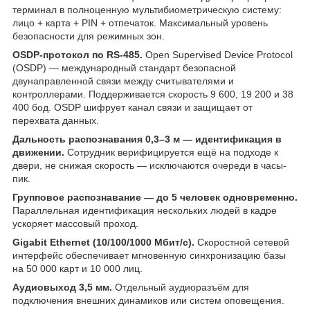
терминал в полноценную мультибиометрическую систему:
лицо + карта + PIN + отпечаток. Максимальный уровень
безопасности для режимных зон.
OSDP-протокол по RS-485.
Open Supervised Device Protocol
(OSDP) — международный стандарт безопасной
двунаправленной связи между считывателями и
контроллерами. Поддерживается скорость 9 600, 19 200 и 38
400 бод. OSDP шифрует канал связи и защищает от
перехвата данных.
Дальность распознавания 0,3–3 м — идентификация в
движении.
Сотрудник верифицируется ещё на подходе к
двери, не снижая скорость — исключаются очереди в часы-
пик.
Групповое распознавание — до 5 человек одновременно.
Параллельная идентификация нескольких людей в кадре
ускоряет массовый проход.
Gigabit Ethernet (10/100/1000 Мбит/с).
Скоростной сетевой
интерфейс обеспечивает мгновенную синхронизацию базы
на 50 000 карт и 10 000 лиц.
Аудиовыход 3,5 мм.
Отдельный аудиоразъём для
подключения внешних динамиков или систем оповещения.