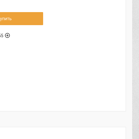
упить
55