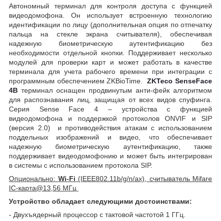
Автономный терминал для контроля доступа с функцией
видеодомофона. Он использует встроенную технологию
идентификации по лицу (дополнительная опция по отпечатку
пальца на стекле экрана считывателя), обеспечивая
надежную биометрическую аутентификацию без
необходимости отдельной кнопки. Поддерживает несколько
модулей для проверки карт и может работать в качестве
терминала для учета рабочего времени при интеграции с
программным обеспечением ZKBioTime.
ZKTeco SenseFace
4B
терминал оснащен продвинутым анти-фейк алгоритмом
для распознавания лиц, защищая от всех видов спуфинга.
Серия Sense Face 4 – устройства с функцией
видеодомофона и поддержкой протоколов ONVIF и SIP
(версия 2.0) и противодействия атакам с использованием
поддельных изображений и видео, что обеспечивает
надежную биометрическую аутентификацию, также
поддерживает видеодомофонию и может быть интегрирован
в системы с использованием протокола SIP.
Опционально:
Wi-Fi
(IEEE802.11b/g/n/ax), считыватель
Mifare
IC-карта@13,56 МГц
Устройство обладает следующими достоинствами:
- Двухъядерный процессор с тактовой частотой 1 ГГц.