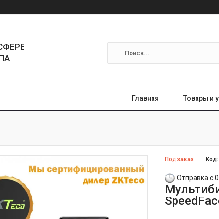
СФЕРЕ
ПА
Главная
Товары и 
Под заказ
Код
Отправка с 0
Мультиби
SpeedFac