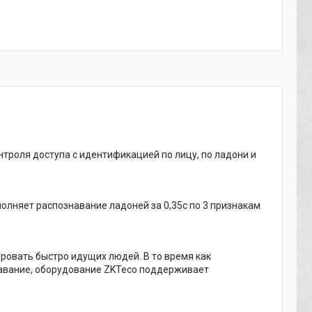
троля доступа с идентификацией по лицу, по ладони и
полняет распознавание ладоней за 0,35с по 3 признакам
ровать быстро идущих людей. В то время как
навание, оборудование ZKTeco поддерживает