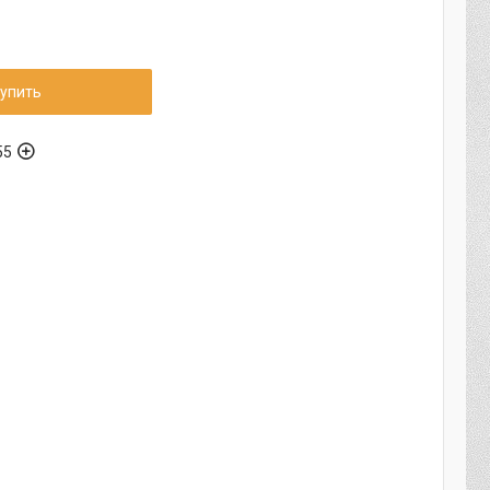
упить
55