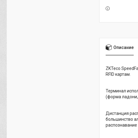
Описание
ZKTeco SpeedFa
RFID картам.
Терминал испол
(форма ладони,
Дистанция расп
большинство ал
распознавание 