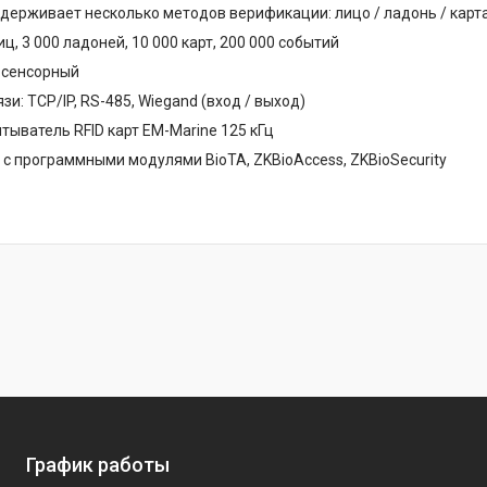
держивает несколько методов верификации: лицо / ладонь / карта
иц, 3 000 ладоней, 10 000 карт, 200 000 событий
 сенсорный
и: TCP/IP, RS-485, Wiegand (вход / выход)
тыватель RFID карт EM-Marine 125 кГц
с программными модулями BioTA, ZKBioAccess, ZKBioSecurity
График работы