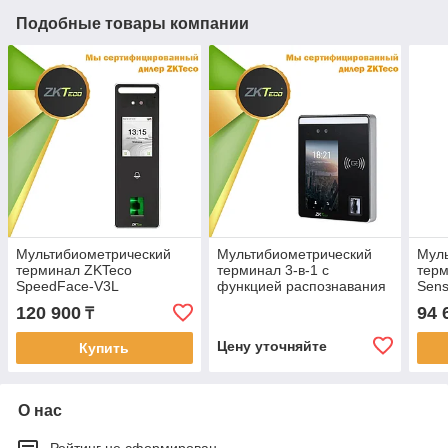
Подобные товары компании
Мультибиометрический
Мультибиометрический
Мул
терминал ZKTeco
терминал 3-в-1 с
тер
SpeedFace-V3L
функцией распознавания
Sen
лиц SpeedFace-H5
120 900
94 
₸
Цену уточняйте
Купить
О нас