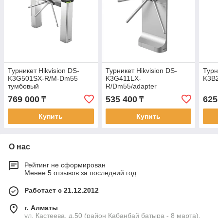
Турникет Hikvision DS-
Турникет Hikvision DS-
Турн
K3G501SX-R/M-Dm55
K3G411LX-
K3B
тумбовый
R/Dm55/adapter
769 000
535 400
625
₸
₸
Купить
Купить
О нас
Рейтинг не сформирован
Менее 5 отзывов за последний год
Работает с 21.12.2012
г. Алматы
ул. Кастеева, д.50 (район Кабанбай батыра - 8 марта),