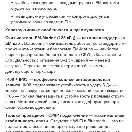
учебные заведения — входные группы с EM-картами
студентов и персонала;
медицинские учреждения — контроль доступа в
режимные зоны по карте и PIN.
Конструктивные особенности и преимущества
Считыватель EM-Marine (125 кГц) — нативная поддержка
EM-карт.
Встроенный считыватель работает со стандартными
проксимити-картами и брелоками EM-Marine — наиболее
широко распространённого стандарта СКУД в Казахстане и
СНГ. Дальность считывания 0–1 см, время — менее 1
секунды. Переход на сетевой терминал без замены
действующего парка карт.
IK08 + IP65 — профессиональная антивандальная
защита.
IK08 подтверждает устойчивость к удару 5 Дж —
корпус не разрушается при попытке механического вскрытия.
IP65 — полная пылезащита и устойчивость к прямым струям
воды. Металлический корпус исключает деформацию при
физическом воздействии.
Только проводное TCP/IP подключение — максимальная
стабильность связи.
Отсутствие Wi-Fi и Bluetooth — это не
недостаток, а осознанное архитектурное решение для
объектов, где беспроводные интерфейсы недопустимы или