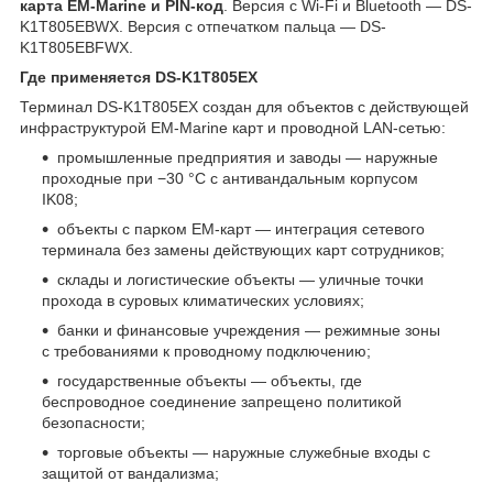
карта EM-Marine и PIN-код
. Версия с Wi-Fi и Bluetooth — DS-
K1T805EBWX. Версия с отпечатком пальца — DS-
K1T805EBFWX.
Где применяется DS-K1T805EX
Терминал DS-K1T805EX создан для объектов с действующей
инфраструктурой EM-Marine карт и проводной LAN-сетью:
промышленные предприятия и заводы — наружные
проходные при −30 °C с антивандальным корпусом
IK08;
объекты с парком EM-карт — интеграция сетевого
терминала без замены действующих карт сотрудников;
склады и логистические объекты — уличные точки
прохода в суровых климатических условиях;
банки и финансовые учреждения — режимные зоны
с требованиями к проводному подключению;
государственные объекты — объекты, где
беспроводное соединение запрещено политикой
безопасности;
торговые объекты — наружные служебные входы с
защитой от вандализма;