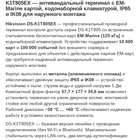
K1T805EX
— антивандальный терминал с EM-
Marine картой, кодонаборной клавиатурой, IP65
и IK08 для наружного монтажа
Hikvision DS-K1T805EX
— профессиональный проводной
терминал контроля доступа серии DS-K1T805 со встроенным
считывателем бесконтактных карт
EM-Marine (125 кГц)
и
кодонаборной клавиатурой. Устройство поддерживает
10 000
карт
и
100 000 событий
без внешнего сервера и
предназначено для объектов с действующим парком EM-карт,
где требуется надёжный антивандальный терминал
наружного монтажа.
Корпус выполнен из
металла (алюминиевого сплава)
и
обеспечивает двойную защиту
IP65 и IK08
— устройство
устойчиво к пыли, струям воды и ударной нагрузке 5 Дж.
Компактный форм-фактор
57,7 × 177 × 34,6 мм
позволяет
установить терминал на узком дверном косяке, монтажной
стойке или любой другой ограниченной поверхности.
Рабочий диапазон
−30 °C … +60 °C
обеспечивает надёжную
работу в условиях казахстанского климата.
DS-K1T805EX — базовая версия линейки с проводным
подключением (без Wi-Fi и Bluetooth). Максимальная
стабильность через LAN-сеть, два метода аутентификации: