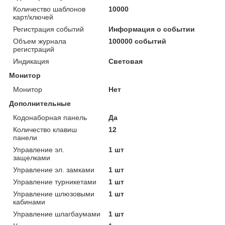
Количество шаблонов
10000
карт/ключей
Регистрация событий
Информация о событии
Объем журнала
100000 событий
регистраций
Индикация
Световая
Монитор
Монитор
Нет
Дополнительные
Кодонаборная панель
Да
Количество клавиш
12
панели
Управление эл.
1 шт
защелками
Управление эл. замками
1 шт
Управление турникетами
1 шт
Управление шлюзовыми
1 шт
кабинами
Управление шлагбаумами
1 шт