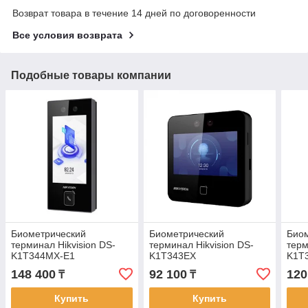
Возврат товара в течение 14 дней по договоренности
Все условия возврата
Подобные товары компании
Биометрический
Биометрический
Био
терминал Hikvision DS-
терминал Hikvision DS-
терм
K1T344MX-E1
K1T343EX
K1T
148 400
92 100
120
₸
₸
Купить
Купить