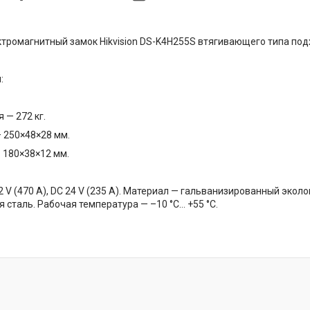
тромагнитный замок Hikvision DS-K4H255S втягивающего типа под
:
 — 272 кг.
 250×48×28 мм.
 180×38×12 мм.
2 V (470 А), DC 24 V (235 А). Материал — гальванизированный эко
сталь. Рабочая температура — –10 °С… +55 °С.