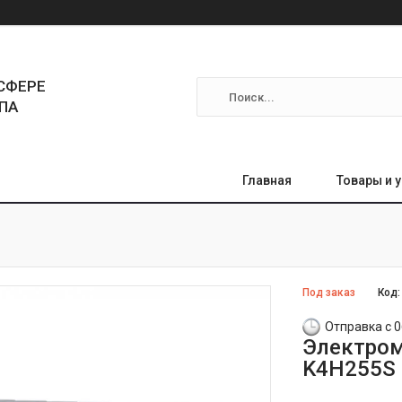
СФЕРЕ
ПА
Главная
Товары и 
Под заказ
Код
Отправка с 0
Электром
K4H255S