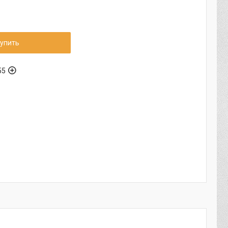
упить
55