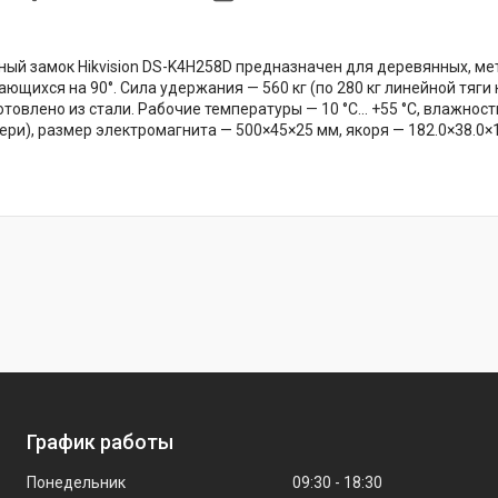
ый замок Hikvision DS-K4H258D предназначен для деревянных, ме
ающихся на 90°. Сила удержания — 560 кг (по 280 кг линейной тяг
товлено из стали. Рабочие температуры — 10 °C… +55 °C, влажность
ри), размер электромагнита — 500×45×25 мм, якоря — 182.0×38.0×12.5
График работы
Понедельник
09:30
18:30