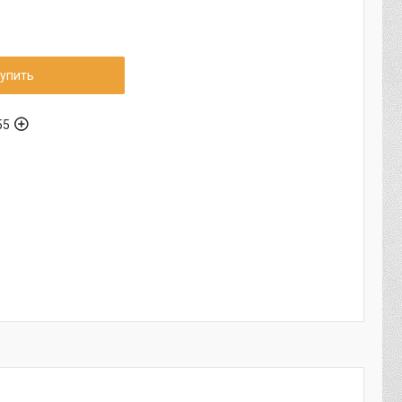
упить
55