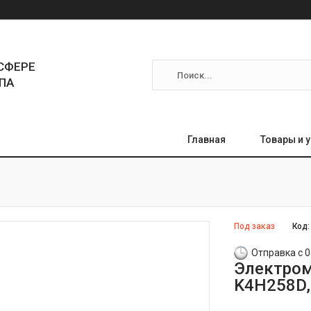
СФЕРЕ
ПА
Главная
Товары и 
Под заказ
Код
Отправка с 0
Электром
K4H258D,